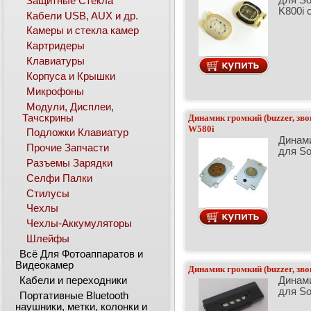
для So
Защитные Стекла
K800i 
Кабели USB, AUX и др.
Камеры и стекла камер
Картридеры
Клавиатуры
Корпуса и Крышки
Микрофоны
Модули, Дисплеи,
Тачскрины
Динамик громкий (buzzer, звон
W580i
Подложки Клавиатур
Динами
Прочие Запчасти
для So
Разъемы Зарядки
Селфи Палки
Стилусы
Чехлы
Чехлы-Аккумуляторы
Шлейфы
Всё Для Фотоаппаратов и
Видеокамер
Динамик громкий (buzzer, зво
Кабели и переходники
Динами
для So
Портативные Bluetooth
наушники, метки, колонки и