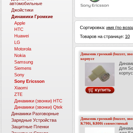
автомобильные
Джойстики
Динамики Громкие
Apple
Сортировка:
имя (по возр
HTC
Huawei
Товаров на странице:
10
LG
Motorola
Динамик громкий (buzzer, зво
Nokia
корпусе
Samsung
Динами
для So
Siemens
корпус
Sony
Sony Ericsson
Xiaomi
ZTE
Динамики (звонки) HTC
Динамики (звонки) Qtek
Динамики Разговорные
Динамик громкий (buzzer, зво
Зарядные Устройства
K790i, K800i совместимый
Защитные Пленки
Динами