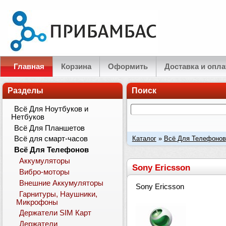
Главная
Корзина
Оформить
Доставка и опла
Разделы
Поиск
Всё Для Ноутбуков и
Нетбуков
Всё Для Планшетов
Каталог
»
Всё Для Телефонов
Всё для смарт-часов
Всё Для Телефонов
Аккумуляторы
Sony Ericsson
Вибро-моторы
Внешние Аккумуляторы
Sony Ericsson
Гарнитуры, Наушники,
Микрофоны
Держатели SIM Карт
Держатели