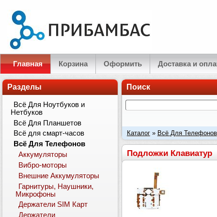
Главная
Корзина
Оформить
Доставка и опла
Разделы
Поиск
Всё Для Ноутбуков и
Нетбуков
Всё Для Планшетов
Каталог
»
Всё Для Телефонов
Всё для смарт-часов
Всё Для Телефонов
Подложки Клавиатур
Аккумуляторы
Вибро-моторы
Внешние Аккумуляторы
Гарнитуры, Наушники,
Микрофоны
Держатели SIM Карт
Держатели