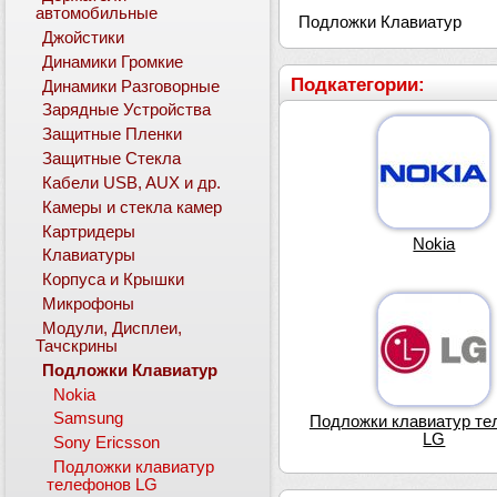
автомобильные
Подложки Клавиатур
Джойстики
Динамики Громкие
Подкатегории:
Динамики Разговорные
Зарядные Устройства
Защитные Пленки
Защитные Стекла
Кабели USB, AUX и др.
Камеры и стекла камер
Картридеры
Nokia
Клавиатуры
Корпуса и Крышки
Микрофоны
Модули, Дисплеи,
Тачскрины
Подложки Клавиатур
Nokia
Samsung
Подложки клавиатур те
LG
Sony Ericsson
Подложки клавиатур
телефонов LG