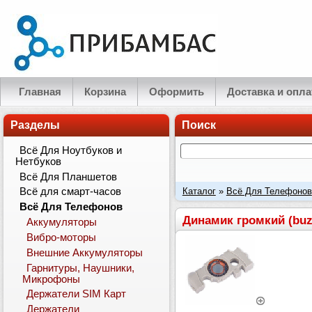
Главная
Корзина
Оформить
Доставка и опла
Разделы
Поиск
Всё Для Ноутбуков и
Нетбуков
Всё Для Планшетов
Каталог
»
Всё Для Телефонов
Всё для смарт-часов
Всё Для Телефонов
Z530
Динамик громкий (buzz
Аккумуляторы
Вибро-моторы
Внешние Аккумуляторы
Гарнитуры, Наушники,
Микрофоны
Держатели SIM Карт
Держатели