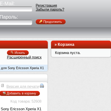
E-Mail:
Регистрация
Забыли пароль?
Пароль:
Продолжить
»
Корзина
Корзина пуста.
Искать
Расширенный поиск
 для Sony Ericsson Xperia X1
Версия для печати
Добавить в корзину
Код товара: 52608
 Sony Ericsson Xperia X1