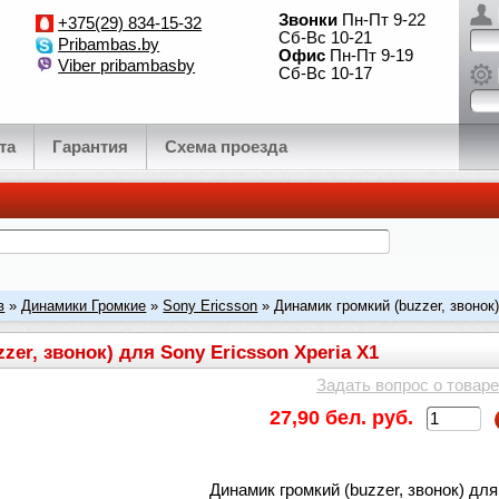
Звонки
Пн-Пт 9-22
+375(29) 834-15-32
Сб-Вс 10-21
Pribambas.by
Офис
Пн-Пт 9-19
Viber pribambasby
Сб-Вс 10-17
та
Гарантия
Схема проезда
в
»
Динамики Громкие
»
Sony Ericsson
» Динамик громкий (buzzer, звонок)
zer, звонок) для Sony Ericsson Xperia X1
Задать вопрос о товаре
27,90 бел. руб.
Динамик громкий (buzzer, звонок) для