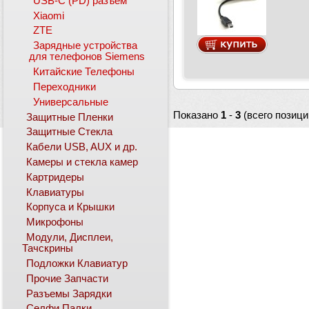
USB-C (PD) разъем
Xiaomi
ZTE
Зарядные устройства
для телефонов Siemens
Китайские Телефоны
Переходники
Универсальные
Показано
1
-
3
(всего позици
Защитные Пленки
Защитные Стекла
Кабели USB, AUX и др.
Камеры и стекла камер
Картридеры
Клавиатуры
Корпуса и Крышки
Микрофоны
Модули, Дисплеи,
Тачскрины
Подложки Клавиатур
Прочие Запчасти
Разъемы Зарядки
Селфи Палки