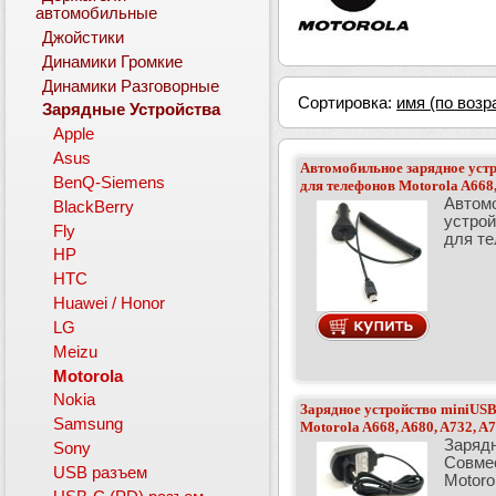
автомобильные
Джойстики
Динамики Громкие
Динамики Разговорные
Сортировка:
имя (по возр
Зарядные Устройства
Apple
Asus
Автомобильное зарядное уст
BenQ-Siemens
для телефонов Motorola A668,
Автом
BlackBerry
устрой
Fly
для те
HP
HTC
Huawei / Honor
LG
Meizu
Motorola
Nokia
Зарядное устройство miniUSB
Samsung
Motorola A668, A680, A732, A7
Зарядн
Sony
Совме
USB разъем
Motorol