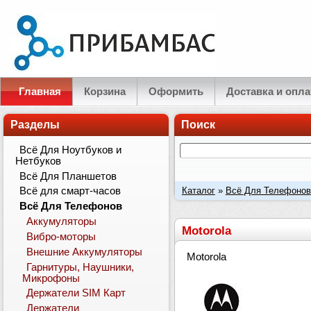
Главная
Корзина
Оформить
Доставка и опла
Разделы
Поиск
Всё Для Ноутбуков и
Нетбуков
Всё Для Планшетов
Каталог
»
Всё Для Телефонов
Всё для смарт-часов
Всё Для Телефонов
Аккумуляторы
Motorola
Вибро-моторы
Внешние Аккумуляторы
Motorola
Гарнитуры, Наушники,
Микрофоны
Держатели SIM Карт
Держатели