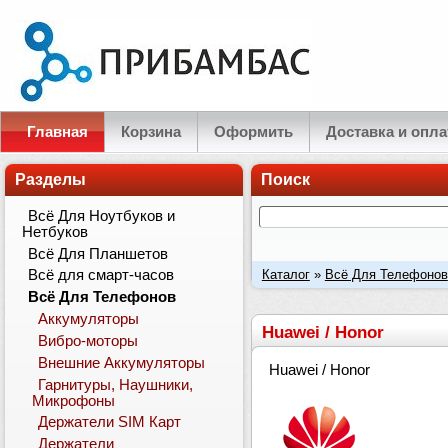
Главная
Корзина
Оформить
Доставка и опла
Разделы
Поиск
Всё Для Ноутбуков и
Нетбуков
Всё Для Планшетов
Каталог
»
Всё Для Телефонов
Всё для смарт-часов
Всё Для Телефонов
Аккумуляторы
Huawei / Honor
Вибро-моторы
Внешние Аккумуляторы
Huawei / Honor
Гарнитуры, Наушники,
Микрофоны
Держатели SIM Карт
Держатели