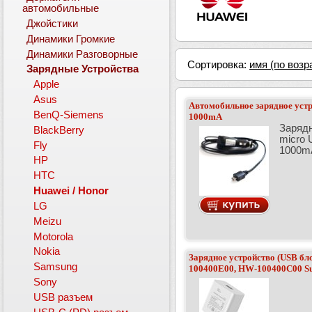
автомобильные
Джойстики
Динамики Громкие
Динамики Разговорные
Сортировка:
имя (по возр
Зарядные Устройства
Apple
Asus
Автомобильное зарядное устр
BenQ-Siemens
1000mA
Зарядн
BlackBerry
micro 
Fly
1000mA
HP
HTC
Huawei / Honor
LG
Meizu
Motorola
Nokia
Зарядное устройство (USB бл
Samsung
100400E00, HW-100400C00 S
Sony
USB разъем