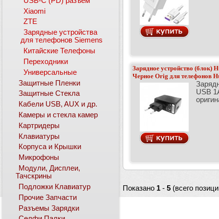
USB-C (PD) разъем
Xiaomi
ZTE
Зарядные устройства
для телефонов Siemens
Китайские Телефоны
Переходники
Зарядное устройство (блок
Универсальные
Черное Orig для телефонов H
Защитные Пленки
Зарядн
USB 1
Защитные Стекла
оригин
Кабели USB, AUX и др.
Камеры и стекла камер
Картридеры
Клавиатуры
Корпуса и Крышки
Микрофоны
Модули, Дисплеи,
Тачскрины
Подложки Клавиатур
Показано
1
-
5
(всего позици
Прочие Запчасти
Разъемы Зарядки
Селфи Палки