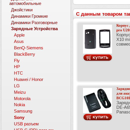
автомобильные
Джойстики
С данным товаром та
Динамики Громкие
Динамики Разговорные
Корпус 
Зарядные Устройства
pro U20
Корпус
Apple
X10 mi
Asus
совме
BenQ-Siemens
BlackBerry
Fly
HP
HTC
Huawei / Honor
LG
Зарядно
Meizu
для ак
BCG10
Motorola
Зарядн
Nokia
DE-A6
Samsung
Panas
Sony
USB разъем