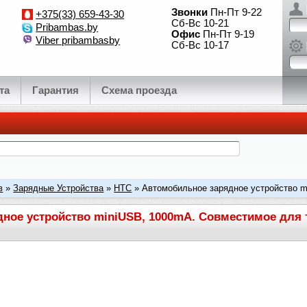
Звонки
Пн-Пт 9-22
+375(33) 659-43-30
Сб-Вс 10-21
Pribambas.by
Офис
Пн-Пт 9-19
Viber pribambasby
Сб-Вс 10-17
та
Гарантия
Схема проезда
в
»
Зарядные Устройства
»
HTC
» Автомобильное зарядное устройство 
MTeor, P330
ное устройство miniUSB, 1000mA. Совместимое для 