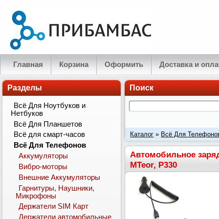
Главная
Корзина
Оформить
Доставка и опла
Разделы
Поиск
Всё Для Ноутбуков и
Нетбуков
Всё Для Планшетов
Каталог
»
Всё Для Телефоно
Всё для смарт-часов
Всё Для Телефонов
для телефонов HTC Galaxy, 
Автомобильное заряд
Аккумуляторы
MTeor, P330
Вибро-моторы
Внешние Аккумуляторы
Гарнитуры, Наушники,
Микрофоны
Держатели SIM Карт
Держатели автомобильные