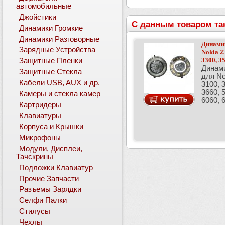
автомобильные
Джойстики
С данным товаром та
Динамики Громкие
Динамики Разговорные
Динамик
Зарядные Устройства
Nokia 23
3300, 35
Защитные Пленки
Динами
Защитные Стекла
для No
Кабели USB, AUX и др.
3100, 
3660, 
Камеры и стекла камер
6060, 
Картридеры
Клавиатуры
Корпуса и Крышки
Микрофоны
Модули, Дисплеи,
Тачскрины
Подложки Клавиатур
Прочие Запчасти
Разъемы Зарядки
Селфи Палки
Стилусы
Чехлы