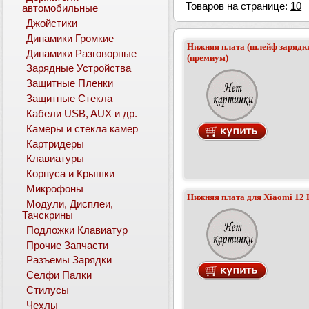
Товаров на странице:
10
автомобильные
Джойстики
Динамики Громкие
Нижняя плата (шлейф зарядки
Динамики Разговорные
(премиум)
Зарядные Устройства
Защитные Пленки
Защитные Стекла
Кабели USB, AUX и др.
Камеры и стекла камер
Картридеры
Клавиатуры
Корпуса и Крышки
Микрофоны
Нижняя плата для Xiaomi 12 
Модули, Дисплеи,
Тачскрины
Подложки Клавиатур
Прочие Запчасти
Разъемы Зарядки
Селфи Палки
Стилусы
Чехлы