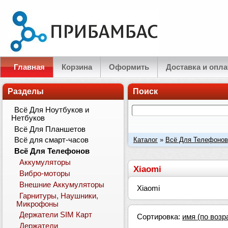
Главная
Корзина
Оформить
Доставка и опла
Разделы
Поиск
Всё Для Ноутбуков и
Нетбуков
Всё Для Планшетов
Каталог
»
Всё Для Телефонов
Всё для смарт-часов
Всё Для Телефонов
Аккумуляторы
Xiaomi
Вибро-моторы
Внешние Аккумуляторы
Xiaomi
Гарнитуры, Наушники,
Микрофоны
Держатели SIM Карт
Сортировка:
имя (по возр
Держатели