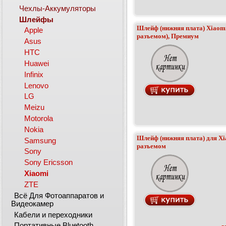
Чехлы-Аккумуляторы
Шлейфы
Шлейф (нижняя плата) Xiaomi
Apple
разъемом), Премиум
Asus
HTC
Huawei
Infinix
Lenovo
LG
Meizu
Motorola
Nokia
Шлейф (нижняя плата) для Xi
Samsung
разъемом
Sony
Sony Ericsson
Xiaomi
ZTE
Всё Для Фотоаппаратов и
Видеокамер
Кабели и переходники
Портативные Bluetooth