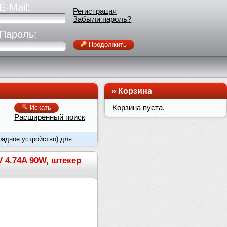
E-Mail:
Регистрация
Забыли пароль?
Пароль:
Продолжить
»
Корзина
Корзина пуста.
Искать
Расширенный поиск
рядное устройство) для
V 4.74A 90W, штекер