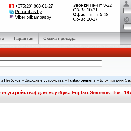
Звонки
Пн-Пт 9-22
+375(29) 808-01-27
Сб-Вс 10-21
Pribambas.by
Офис
Пн-Пт 9-19
Viber pribambasby
Сб-Вс 10-17
та
Гарантия
Схема проезда
 и Нетбуков
»
Зарядные устройства
»
Fujitsu-Siemens
» Блок питания (за
: 19V 4.74A 90W, штекер 5.5x2.5.
ое устройство) для ноутбука Fujitsu-Siemens. Ток: 19