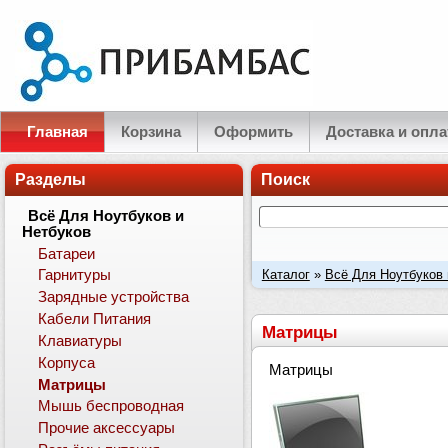
Главная
Корзина
Оформить
Доставка и опла
Разделы
Поиск
Всё Для Ноутбуков и
Нетбуков
Батареи
Каталог
»
Всё Для Ноутбуков 
Гарнитуры
Зарядные устройства
Кабели Питания
Матрицы
Клавиатуры
Корпуса
Матрицы
Матрицы
Мышь беспроводная
Прочие аксессуары