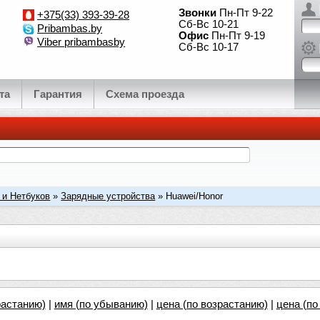
Звонки
Пн-Пт 9-22
+375(33) 393-39-28
Сб-Вс 10-21
Pribambas.by
Офис
Пн-Пт 9-19
Viber pribambasby
Сб-Вс 10-17
та
Гарантия
Схема проезда
 и Нетбуков
»
Зарядные устройства
» Huawei/Honor
растанию)
|
имя (по убыванию)
|
цена (по возрастанию)
|
цена (п