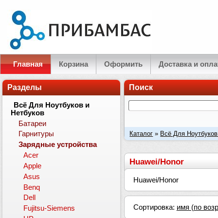
Главная
Корзина
Оформить
Доставка и опла
Разделы
Поиск
Всё Для Ноутбуков и
Нетбуков
Батареи
Каталог
»
Всё Для Ноутбуков
Гарнитуры
Зарядные устройства
Acer
Huawei/Honor
Apple
Asus
Huawei/Honor
Benq
Dell
Сортировка:
имя (по воз
Fujitsu-Siemens