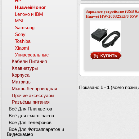
HP
Huawei/Honor
Зарядное устройство (USB бл
Lenovo и IBM
Huawei HW-200325EP0 65W (9
MSI
Samsung
Sony
Toshiba
Xiaomi
Универсальные
Кабели Питания
Клавиатуры
Корпуса
Матрицы
Показано
1
-
1
(всего позиц
Мышь беспроводная
Прочие аксессуары
Разъёмы питания
Всё Для Планшетов
Всё для смарт-часов
Всё Для Телефонов
Всё Для Фотоаппаратов и
Видеокамер