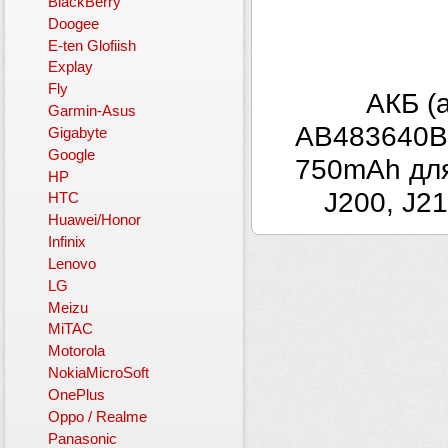
BlackBerry
Doogee
E-ten Glofiish
Explay
Fly
АКБ (
Garmin-Asus
AB483640B
Gigabyte
Google
750mAh для
HP
J200, J21
HTC
Huawei/Honor
Infinix
Lenovo
LG
Meizu
MiTAC
Motorola
NokiaMicroSoft
OnePlus
Oppo / Realme
Panasonic