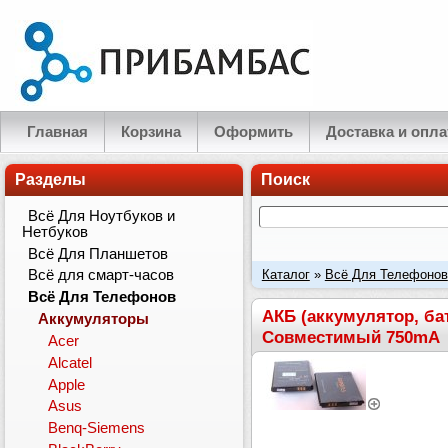
Главная
Корзина
Оформить
Доставка и опла
Разделы
Поиск
Всё Для Ноутбуков и
Нетбуков
Всё Для Планшетов
Каталог
»
Всё Для Телефонов
Всё для смарт-часов
Всё Для Телефонов
AB533640BU (AB533640BE) С
АКБ (аккумулятор, ба
Аккумуляторы
Совместимый 750mA
Acer
Alcatel
Apple
Asus
Benq-Siemens