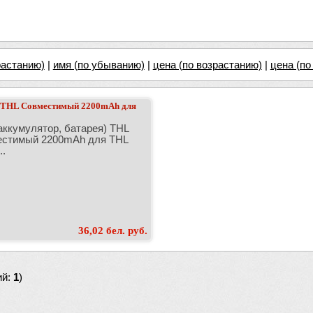
растанию)
|
имя (по убыванию)
|
цена (по возрастанию)
|
цена (п
) THL Совместимый 2200mAh для
аккумулятор, батарея) THL
стимый 2200mAh для THL
..
36,02 бел. руб.
ий:
1
)