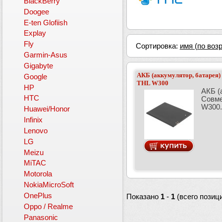
BlackBerry
Doogee
E-ten Glofiish
Explay
Fly
Сортировка:
имя (по воз
Garmin-Asus
Gigabyte
АКБ (аккумулятор, батарея
Google
THL W300
HP
АКБ (
HTC
Совме
W300.
Huawei/Honor
Infinix
Lenovo
LG
Meizu
MiTAC
Motorola
NokiaMicroSoft
OnePlus
Показано
1
-
1
(всего позиц
Oppo / Realme
Panasonic