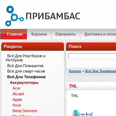
Главная
Корзина
Оформить
Доставка и опла
Разделы
Поиск
Всё Для Ноутбуков и
Нетбуков
Всё Для Планшетов
Каталог
»
Всё Для Телефоно
Всё для смарт-часов
Всё Для Телефонов
Аккумуляторы
THL
Acer
Alcatel
THL
Apple
Asus
Benq-Siemens