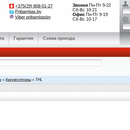
Звонки
Пн-Пт 9-22
+375(29) 808-01-27
Сб-Вс 10-21
Pribambas.by
Офис
Пн-Пт 9-19
Viber pribambasby
Сб-Вс 10-17
та
Гарантия
Схема проезда
в
»
Аккумуляторы
» THL