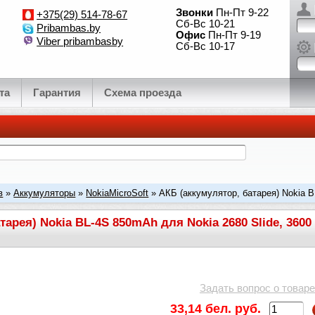
Звонки
Пн-Пт 9-22
+375(29) 514-78-67
Сб-Вс 10-21
Pribambas.by
Офис
Пн-Пт 9-19
Viber pribambasby
Сб-Вс 10-17
та
Гарантия
Схема проезда
в
»
Аккумуляторы
»
NokiaMicroSoft
» АКБ (аккумулятор, батарея) Nokia 
020, 710
арея) Nokia BL-4S 850mAh для Nokia 2680 Slide, 3600 sl
Задать вопрос о товаре
33,14 бел. руб.