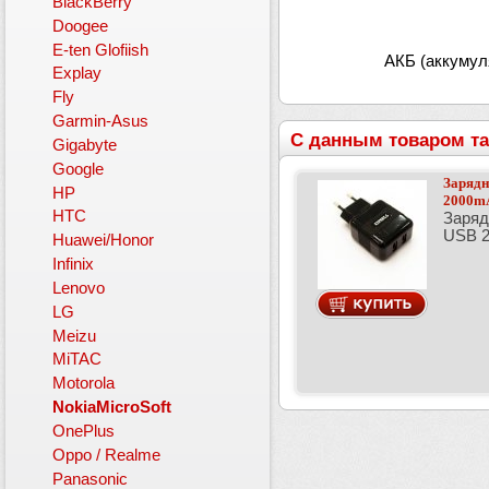
BlackBerry
Doogee
E-ten Glofiish
АКБ (аккумуля
Explay
Fly
Garmin-Asus
С данным товаром та
Gigabyte
Google
Зарядн
HP
2000mA
HTC
Заряд
USB 2
Huawei/Honor
Infinix
Lenovo
LG
Meizu
MiTAC
Motorola
NokiaMicroSoft
OnePlus
Oppo / Realme
Panasonic