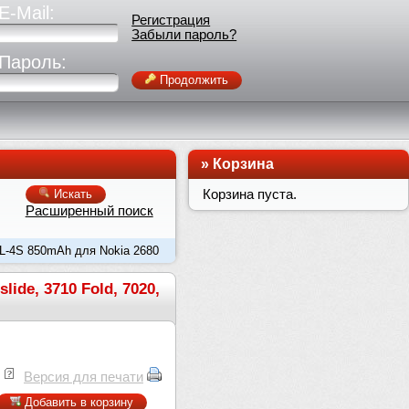
E-Mail:
Регистрация
Забыли пароль?
Пароль:
Продолжить
»
Корзина
Корзина пуста.
Искать
Расширенный поиск
BL-4S 850mAh для Nokia 2680
ide, 3710 Fold, 7020,
Версия для печати
Добавить в корзину