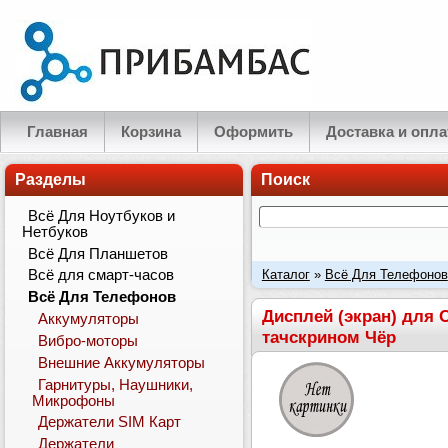
Главная
Корзина
Оформить
Доставка и опла
Разделы
Поиск
Всё Для Ноутбуков и
Нетбуков
Всё Для Планшетов
Каталог
»
Всё Для Телефонов
Всё для смарт-часов
Всё Для Телефонов
(RMX3191), C25S (RMX3195), 
Дисплей (экран) для O
Аккумуляторы
тачскрином Чёр
Вибро-моторы
Внешние Аккумуляторы
Гарнитуры, Наушники,
Микрофоны
Держатели SIM Карт
Держатели