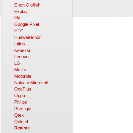
E-ten Glofiish
Explay
Fly
Google Pixel
HTC
HuaweiHonor
Infinix
Keneksi
Lenovo
LG
Meizu
Motorola
Nokia и Microsoft
OnePlus
Oppo
Philips
Prestigio
Qtek
Qukitel
Realme