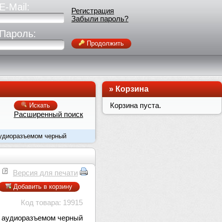
E-Mail:
Регистрация
Забыли пароль?
Пароль:
Продолжить
»
Корзина
Корзина пуста.
Искать
Расширенный поиск
 аудиоразъемом черный
Версия для печати
Добавить в корзину
Код товара: 19915
 с аудиоразъемом черный