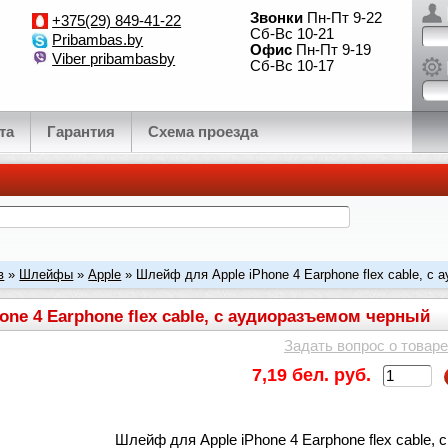
Звонки
Пн-Пт 9-22
+375(29) 849-41-22
Сб-Вс 10-21
Pribambas.by
Офис
Пн-Пт 9-19
Viber pribambasby
Сб-Вс 10-17
та
Гарантия
Схема проезда
в
»
Шлейфы
»
Apple
» Шлейф для Apple iPhone 4 Earphone flex cable, с
ne 4 Earphone flex cable, с аудиоразъемом черный
Задать вопрос о товаре
7,19 бел. руб.
Шлейф для Apple iPhone 4 Earphone flex cable,