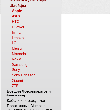
Чехлы-Аккумуляторы
Шлейфы
Apple
Asus
HTC
Huawei
Infinix
Lenovo
LG
Meizu
Motorola
Nokia
Samsung
Sony
Sony Ericsson
Xiaomi
ZTE
Всё Для Фотоаппаратов и
Видеокамер
Кабели и переходники
Портативные Bluetooth
наушники, метки, колонки и