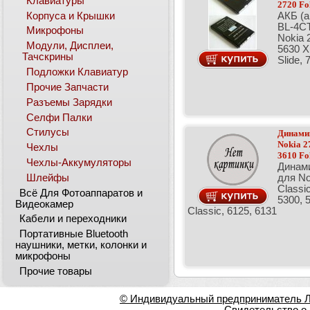
Клавиатуры
2720 Fo
Корпуса и Крышки
АКБ (а
BL-4C
Микрофоны
Nokia 
Модули, Дисплеи,
5630 X
Тачскрины
Slide,
Подложки Клавиатур
Прочие Запчасти
Разъемы Зарядки
Селфи Палки
Стилусы
Динамик
Nokia 27
Чехлы
3610 Fol
Чехлы-Аккумуляторы
Динами
Шлейфы
для No
Classic
Всё Для Фотоаппаратов и
5300, 
Видеокамер
Classic, 6125, 6131
Кабели и переходники
Портативные Bluetooth
наушники, метки, колонки и
микрофоны
Прочие товары
© Индивидуальный предприниматель Ла