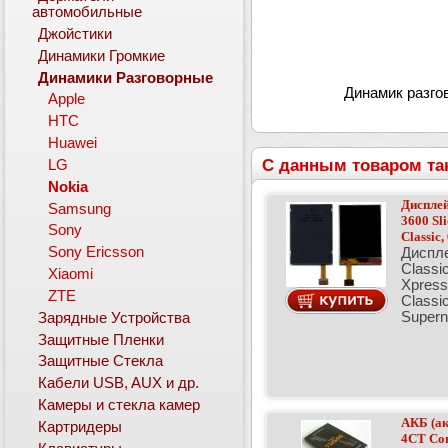
автомобильные
Джойстики
Динамики Громкие
Динамики Разговорные
Динамик разгов
Apple
HTC
Huawei
С данным товаром та
LG
Nokia
Дисплей
Samsung
3600 Sl
Sony
Classic,
Sony Ericsson
Диспле
Classic
Xiaomi
Xpress
ZTE
Classi
Supern
Зарядные Устройства
Защитные Пленки
Защитные Стекла
Кабели USB, AUX и др.
Камеры и стекла камер
АКБ (ак
Картридеры
4CT Со