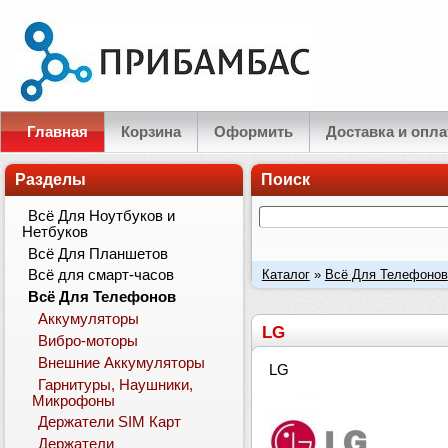
Главная
Корзина
Оформить
Доставка и опла
Разделы
Поиск
Всё Для Ноутбуков и
Нетбуков
Всё Для Планшетов
Каталог
»
Всё Для Телефонов
Всё для смарт-часов
Всё Для Телефонов
Аккумуляторы
LG
Вибро-моторы
Внешние Аккумуляторы
LG
Гарнитуры, Наушники,
Микрофоны
Держатели SIM Карт
Держатели