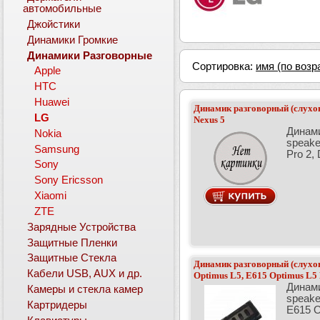
автомобильные
Джойстики
Динамики Громкие
Динамики Разговорные
Сортировка:
имя (по возр
Apple
HTC
Huawei
Динамик разговорный (слухов
LG
Nexus 5
Динами
Nokia
speake
Samsung
Pro 2, 
Sony
Sony Ericsson
Xiaomi
ZTE
Зарядные Устройства
Защитные Пленки
Защитные Стекла
Динамик разговорный (слухов
Кабели USB, AUX и др.
Optimus L5, E615 Optimus L5
Динами
Камеры и стекла камер
speake
Картридеры
E615 O