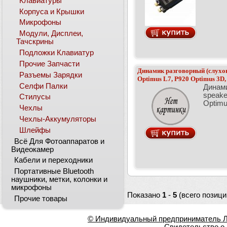
Клавиатуры
Корпуса и Крышки
Микрофоны
Модули, Дисплеи,
Тачскрины
Подложки Клавиатур
Прочие Запчасти
Динамик разговорный (слухов
Разъемы Зарядки
Optimus L7, P920 Optimus 3D,
Селфи Палки
Динами
speake
Стилусы
Optimu
Чехлы
Чехлы-Аккумуляторы
Шлейфы
Всё Для Фотоаппаратов и
Видеокамер
Кабели и переходники
Портативные Bluetooth
наушники, метки, колонки и
микрофоны
Показано
1
-
5
(всего позици
Прочие товары
© Индивидуальный предприниматель Ла