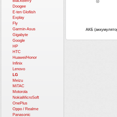
BlackBerry
Doogee
E-ten Glofiish
Explay
Fly
Garmin-Asus
АКБ (аккумулято
Gigabyte
Google
HP
HTC
Huawei/Honor
Infinix
Lenovo
LG
Meizu
MiTAC
Motorola
NokiaMicroSoft
OnePlus
Oppo / Realme
Panasonic