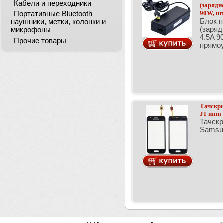
Кабели и переходники
(зарядн
90W, шт
Портативные Bluetooth
Блок п
наушники, метки, колонки и
(заряд
микрофоны
4.5A 9
Прочие товары
прямо
Тачскри
J1 mini
Тачскр
Samsun