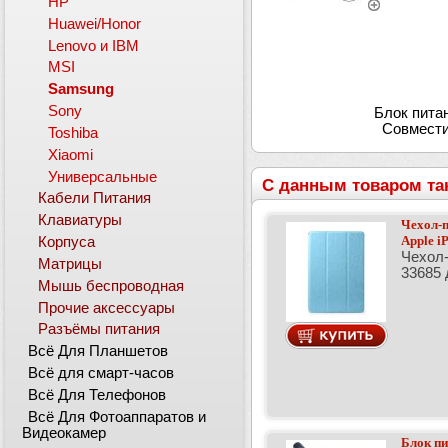
HP
Huawei/Honor
Lenovo и IBM
MSI
Samsung
Sony
Блок питан
Совмести
Toshiba
Xiaomi
Универсальные
С данным товаром та
Кабели Питания
Клавиатуры
Чехол-п
Apple i
Корпуса
Чехол-
Матрицы
33685 
Мышь беспроводная
Прочие аксессуары
Разъёмы питания
Всё Для Планшетов
Всё для смарт-часов
Всё Для Телефонов
Всё Для Фотоаппаратов и
Видеокамер
Блок пи