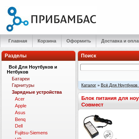
Главная
Корзина
Оформить
Доставка и опла
Разделы
Поиск
Всё Для Ноутбуков и
Нетбуков
Батареи
Каталог
»
Всё Для Ноутбуков 
Гарнитуры
Зарядные устройства
устройство). Ток: 19V 4.74A 9
Блок питания для ноут
Acer
Совмест
Apple
Asus
Benq
Dell
Fujitsu-Siemens