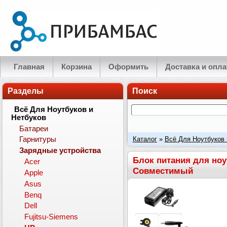
Главная
Корзина
Оформить
Доставка и опла
Разделы
Поиск
Всё Для Ноутбуков и
Нетбуков
Батареи
Каталог
»
Всё Для Ноутбуков 
Гарнитуры
Зарядные устройства
Ток: 18.5V 3.5A 65W, штекер 
Блок питания для ноут
Acer
Совместимый
Apple
Asus
Benq
Dell
Fujitsu-Siemens