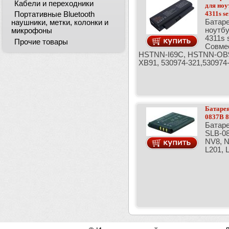
Кабели и переходники
для ноу
4311s s
Портативные Bluetooth
Батаре
наушники, метки, колонки и
ноутбу
микрофоны
4311s 
Прочие товары
Совме
HSTNN-I69C, HSTNN-OB
XB91, 530974-321,530974
Батарея
0837B 
Батаре
SLB-0
NV8, N
L201, 