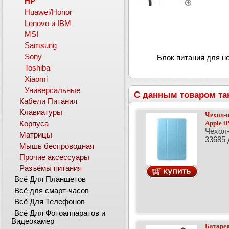
HP
Huawei/Honor
Lenovo и IBM
MSI
Samsung
Sony
Блок питания для но
Toshiba
Xiaomi
Универсальные
С данным товаром та
Кабели Питания
Клавиатуры
Чехол-п
Apple i
Корпуса
Чехол-
Матрицы
33685 
Мышь беспроводная
Прочие аксессуары
Разъёмы питания
Всё Для Планшетов
Всё для смарт-часов
Всё Для Телефонов
Всё Для Фотоаппаратов и
Видеокамер
Батарея