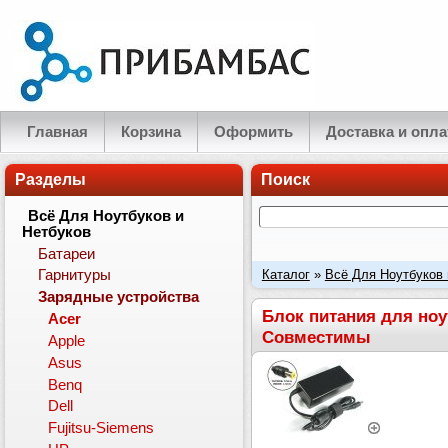
Главная
Корзина
Оформить
Доставка и опла
Разделы
Поиск
Всё Для Ноутбуков и
Нетбуков
Батареи
Каталог
»
Всё Для Ноутбуков 
Гарнитуры
Зарядные устройства
Ток: 19V 4.74A 90W, штекер 5
Блок питания для ноут
Acer
Совместимы
Apple
Asus
Benq
Dell
Fujitsu-Siemens