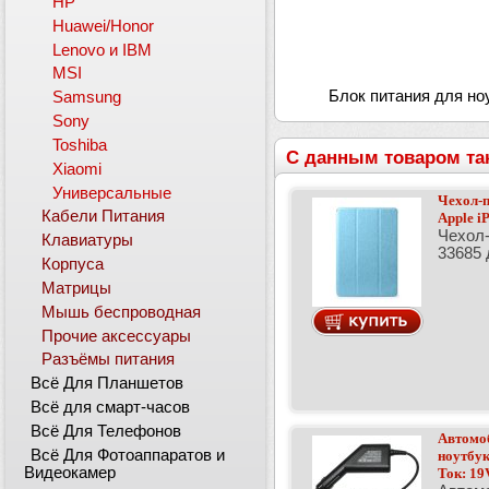
HP
Huawei/Honor
Lenovo и IBM
MSI
Блок питания для ноу
Samsung
Sony
Toshiba
С данным товаром та
Xiaomi
Универсальные
Чехол-п
Кабели Питания
Apple i
Чехол-
Клавиатуры
33685 
Корпуса
Матрицы
Мышь беспроводная
Прочие аксессуары
Разъёмы питания
Всё Для Планшетов
Всё для смарт-часов
Всё Для Телефонов
Автомо
Всё Для Фотоаппаратов и
ноутбук
Видеокамер
Ток: 19