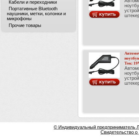
Автом
Кабели и переходники
ноутбу
Портативные Bluetooth
устрой
наушники, метки, колонки и
штекер
микрофоны
Прочие товары
Автомо
ноутбук
Ток: 19
Автом
ноутбу
устрой
штекер
© Индивидуальный предприниматель Ла
Свидетельство о