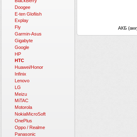
BlackBerry
Doogee
E-ten Glofiish
Explay
Fly
АКБ (акк
Garmin-Asus
Gigabyte
Google
HP
HTC
Huawei/Honor
Infinix
Lenovo
LG
Meizu
MiTAC
Motorola
NokiaMicroSoft
OnePlus
Oppo / Realme
Panasonic