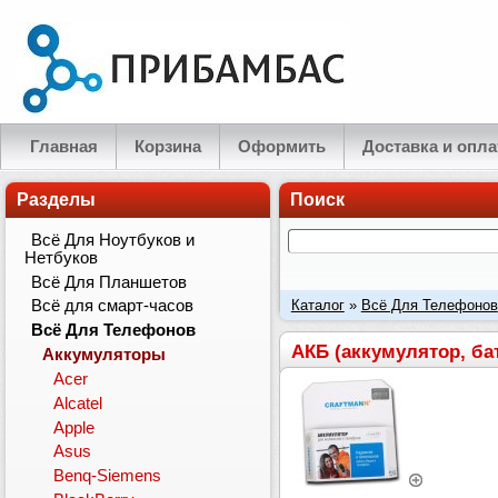
Главная
Корзина
Оформить
Доставка и опла
Разделы
Поиск
Всё Для Ноутбуков и
Нетбуков
Всё Для Планшетов
Каталог
»
Всё Для Телефонов
Всё для смарт-часов
Всё Для Телефонов
P4350 (Herald), P4351
АКБ (аккумулятор, ба
Аккумуляторы
Acer
Alcatel
Apple
Asus
Benq-Siemens