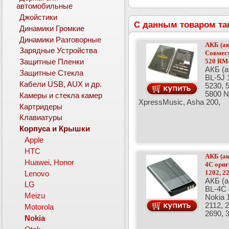
автомобильные
Джойстики
С данным товаром та
Динамики Громкие
Динамики Разговорные
АКБ (ак
Зарядные Устройства
Совмес
520 RM-
Защитные Пленки
АКБ (а
Защитные Стекла
BL-5J 
Кабели USB, AUX и др.
5230, 
5800 Na
Камеры и стекла камер
XpressMusic, Asha 200,
Картридеры
Клавиатуры
Корпуса и Крышки
Apple
HTC
АКБ (ак
Huawei, Honor
4C ори
1202, 22
Lenovo
АКБ (а
LG
BL-4C
Meizu
Nokia 
2112, 2
Motorola
2690, 
Nokia