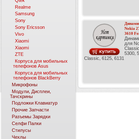
Qtek
Realme
Samsung
Sony
Динамик
Sony Ericsson
Nokia 27
3610 Fol
Vivo
Динами
Xiaomi
для No
Xiaomi
Classic
5300, 
ZTE
Classic, 6125, 6131
Корпуса для мобильных
телефонов Asus
Корпуса для мобильных
телефонов BlackBerry
Микрофоны
Модули, Дисплеи,
Тачскрины
Подложки Клавиатур
Прочие Запчасти
Разъемы Зарядки
Селфи Палки
Стилусы
Чехлы