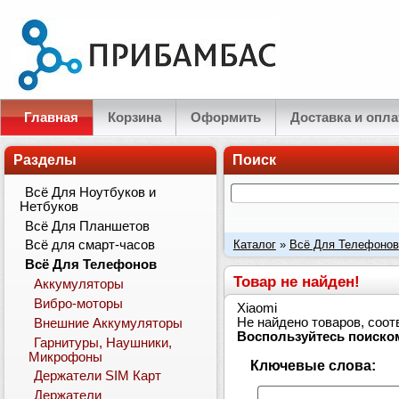
Главная
Корзина
Оформить
Доставка и опла
Разделы
Поиск
Всё Для Ноутбуков и
Нетбуков
Всё Для Планшетов
Каталог
»
Всё Для Телефонов
Всё для смарт-часов
Всё Для Телефонов
Товар не найден!
Аккумуляторы
Вибро-моторы
Xiaomi
Не найдено товаров, соо
Внешние Аккумуляторы
Воспользуйтесь поиско
Гарнитуры, Наушники,
Микрофоны
Ключевые слова:
Держатели SIM Карт
Держатели