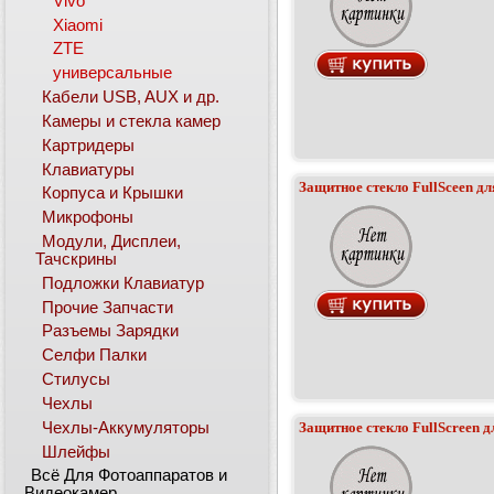
Vivo
Xiaomi
ZTE
универсальные
Кабели USB, AUX и др.
Камеры и стекла камер
Картридеры
Клавиатуры
Защитное стекло FullSceen для
Корпуса и Крышки
Микрофоны
Модули, Дисплеи,
Тачскрины
Подложки Клавиатур
Прочие Запчасти
Разъемы Зарядки
Селфи Палки
Стилусы
Чехлы
Чехлы-Аккумуляторы
Защитное стекло FullScreen дл
Шлейфы
Всё Для Фотоаппаратов и
Видеокамер