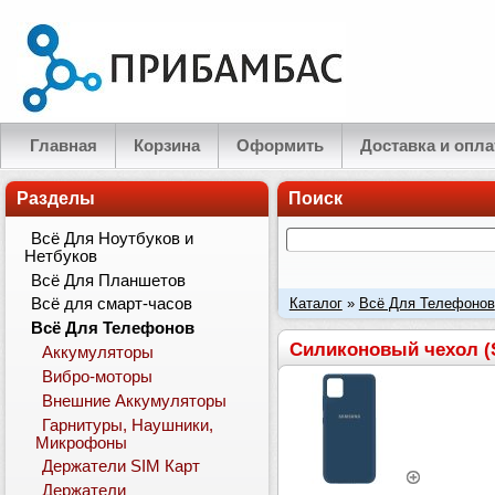
Главная
Корзина
Оформить
Доставка и опла
Разделы
Поиск
Всё Для Ноутбуков и
Нетбуков
Всё Для Планшетов
Каталог
»
Всё Для Телефонов
Всё для смарт-часов
Всё Для Телефонов
A815, M60s Синий2
Силиконовый чехол (So
Аккумуляторы
Вибро-моторы
Внешние Аккумуляторы
Гарнитуры, Наушники,
Микрофоны
Держатели SIM Карт
Держатели