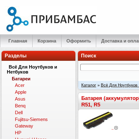
Главная
Корзина
Оформить
Доставка и опла
Разделы
Поиск
Всё Для Ноутбуков и
Нетбуков
Батареи
Каталог
»
Всё Для Ноутбуков 
Acer
Apple
T40, T41, T42, T43, R50, R50e
Батарея (аккумулятор)
Asus
R51, R5
Benq
Dell
Fujitsu-Siemens
Gateway
HP