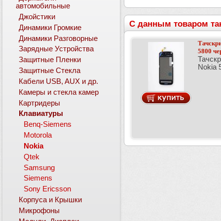
автомобильные
Джойстики
С данным товаром та
Динамики Громкие
Динамики Разговорные
Тачскри
Зарядные Устройства
5800 ч
Тачскр
Защитные Пленки
Nokia
Защитные Стекла
Кабели USB, AUX и др.
Камеры и стекла камер
Картридеры
Клавиатуры
Benq-Siemens
Motorola
Nokia
Qtek
Samsung
Siemens
Sony Ericsson
Корпуса и Крышки
Микрофоны