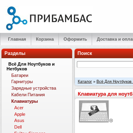
Главная
Корзина
Оформить
Доставка и опла
Разделы
Поиск
Всё Для Ноутбуков и
Нетбуков
Батареи
Каталог
»
Всё Для Ноутбуков 
Гарнитуры
Зарядные устройства
рамка, белые клавиши
Клавиатура для ноутб
Кабели Питания
Клавиатуры
Acer
Apple
Asus
Dell