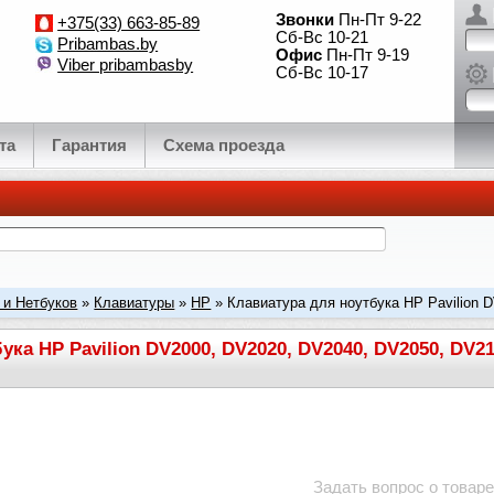
Звонки
Пн-Пт 9-22
+375(33) 663-85-89
Сб-Вс 10-21
Pribambas.by
Офис
Пн-Пт 9-19
Viber pribambasby
Сб-Вс 10-17
та
Гарантия
Схема проезда
 и Нетбуков
»
Клавиатуры
»
HP
» Клавиатура для ноутбука HP Pavilion 
ario V3000, V
ука HP Pavilion DV2000, DV2020, DV2040, DV2050, DV2
Задать вопрос о товаре