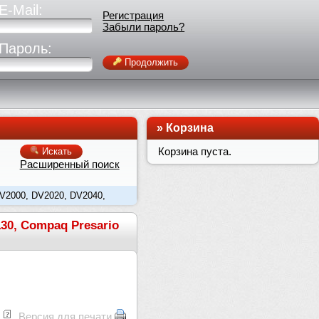
E-Mail:
Регистрация
Забыли пароль?
Пароль:
Продолжить
»
Корзина
Корзина пуста.
Искать
Расширенный поиск
DV2000, DV2020, DV2040,
130, Compaq Presario
Версия для печати