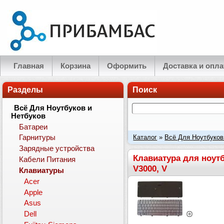
Главная
Корзина
Оформить
Доставка и опла
Разделы
Поиск
Всё Для Ноутбуков и
Нетбуков
Батареи
Каталог
»
Всё Для Ноутбуков
Гарнитуры
Зарядные устройства
DV2050, DV2130, Compaq Pres
Клавиатура для ноутб
Кабели Питания
V3000, V
Клавиатуры
Acer
Apple
Asus
Dell