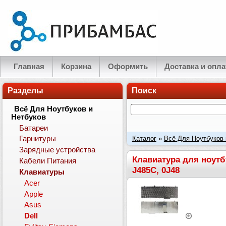
Главная
Корзина
Оформить
Доставка и опла
Разделы
Поиск
Всё Для Ноутбуков и
Нетбуков
Батареи
Каталог
»
Всё Для Ноутбуков 
Гарнитуры
Зарядные устройства
Совместимые PN: PP36X, 0PP
Клавиатура для ноутб
Кабели Питания
J485C, 0J48
Клавиатуры
Acer
Apple
Asus
Dell