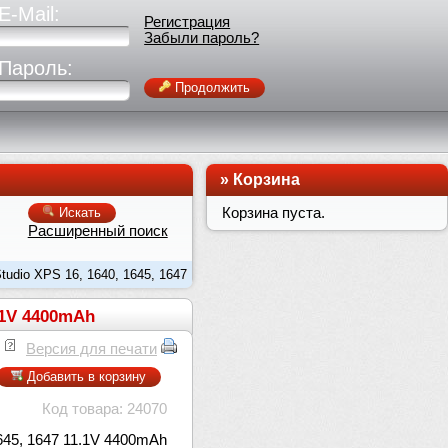
E-Mail:
Регистрация
Забыли пароль?
Пароль:
Продолжить
»
Корзина
Корзина пуста.
Искать
Расширенный поиск
tudio XPS 16, 1640, 1645, 1647
1.1V 4400mAh
Версия для печати
Добавить в корзину
Код товара: 24070
1645, 1647 11.1V 4400mAh