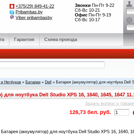
Звонки
Пн-Пт 9-22
+375(29) 849-41-22
Сб-Вс 10-21
Pribambas.by
Офис
Пн-Пт 9-19
Viber pribambasby
Сб-Вс 10-17
та
Гарантия
Схема проезда
 и Нетбуков
»
Батареи
»
Dell
» Батарея (аккумулятор) для ноутбука Dell S
 для ноутбука Dell Studio XPS 16, 1640, 1645, 1647 1
Задать вопрос о товаре
126,73 бел. руб.
Батарея (аккумулятор) для ноутбука Dell Studio XPS 16, 1640, 