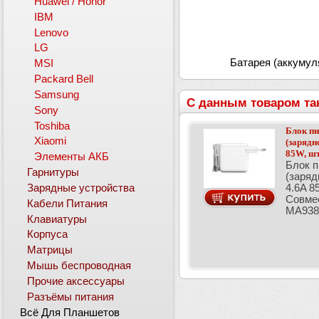
Huawei / Honor
IBM
Lenovo
LG
Батарея (аккумул
MSI
Packard Bell
Samsung
С данным товаром та
Sony
Toshiba
Блок пи
Xiaomi
(зарядн
85W, шт
Элементы АКБ
Блок п
Гарнитуры
(заряд
Зарядные устройства
4.6A 8
Совмес
Кабели Питания
MA938
Клавиатуры
Корпуса
Матрицы
Мышь беспроводная
Прочие аксессуары
Разъёмы питания
Всё Для Планшетов