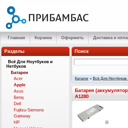
Главная
Корзина
Оформить
Доставка и опла
Разделы
Поиск
Всё Для Ноутбуков и
Нетбуков
Батареи
Каталог
»
Всё Для Ноутбуков 
Acer
Apple
13", серебристая. PN: A1280, 
Батарея (аккумулятор)
Asus
А1280
Benq
Dell
Fujitsu-Siemens
Gateway
HP