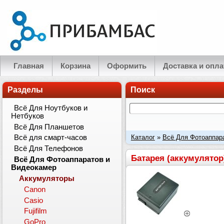
Главная
Корзина
Оформить
Доставка и опла
Разделы
Поиск
Всё Для Ноутбуков и
Нетбуков
Всё Для Планшетов
Каталог
»
Всё Для Фотоаппар
Всё для смарт-часов
Всё Для Телефонов
FF71S) 1300mAh
Батарея (аккумулятор
Всё Для Фотоаппаратов и
Видеокамер
Аккумуляторы
Canon
Casio
Fujifilm
GoPro