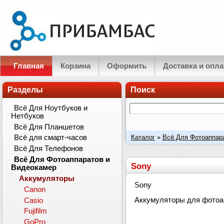
Главная
Корзина
Оформить
Доставка и опла
Разделы
Поиск
Всё Для Ноутбуков и
Нетбуков
Всё Для Планшетов
Каталог
»
Всё Для Фотоаппар
Всё для смарт-часов
Всё Для Телефонов
Всё Для Фотоаппаратов и
Sony
Видеокамер
Аккумуляторы
Sony
Canon
Аккумуляторы для фотоа
Casio
Fujifilm
GoPro