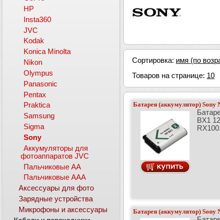
HP
Insta360
JVC
Kodak
Konica Minolta
Сортировка:
имя (по возр
Nikon
Olympus
Товаров на странице:
10
Panasonic
Pentax
Батарея (аккумулятор) Sony
Praktica
Батаре
Samsung
BX1 1
Sigma
RX100.
Sony
Аккумуляторы для
фотоаппаратов JVC
Пальчиковые АА
Пальчиковые ААА
Аксессуары для фото
Зарядные устройства
Микрофоны и аксессуары
Батарея (аккумулятор) Sony
Батаре