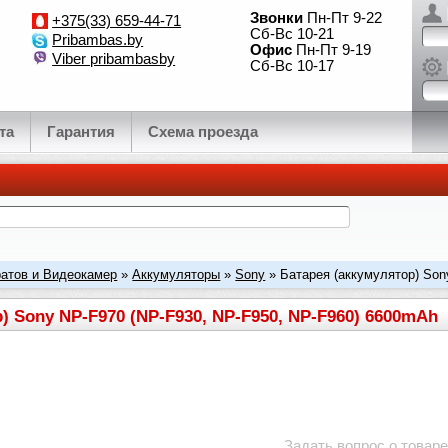
Звонки
Пн-Пт 9-22
+375(33) 659-44-71
Сб-Вс 10-21
Pribambas.by
Офис
Пн-Пт 9-19
Viber pribambasby
Сб-Вс 10-17
та
Гарантия
Схема проезда
атов и Видеокамер
»
Аккумуляторы
»
Sony
» Батарея (аккумулятор) Son
) Sony NP-F970 (NP-F930, NP-F950, NP-F960) 6600mAh
Задать вопрос о товаре