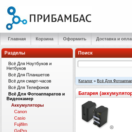
Главная
Корзина
Оформить
Доставка и опла
Разделы
Поиск
Всё Для Ноутбуков и
Нетбуков
Всё Для Планшетов
Каталог
»
Всё Для Фотоаппар
Всё для смарт-часов
Всё Для Телефонов
NP-F960) 6600mAh
Батарея (аккумулятор
Всё Для Фотоаппаратов и
Видеокамер
Аккумуляторы
Canon
Casio
Fujifilm
GoPro