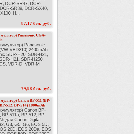
R, DCR-SR47, DCR-
 DCR-SR88, DCR-SX40,
100, H...
87,17 бел. руб.
умулятор) Panasonic CGA-
h
кумулятор) Panasonic
(VW-VBD210) 2400mAh
nic SDR-H20, SDR-H21,
SDR-H21, SDR-H250,
-GS, VDR-D, VDR-M
79,98 бел. руб.
умулятор) Canon BP-511 (BP-
 BP-512, BP-514) 1800mAh
ккумулятор) Canon BP-
, BP-511a, BP-512, BP-
h для Canon Digital
G2, G3, G5, G6, EOS 5D,
OS 20D, EOS 20Da, EOS