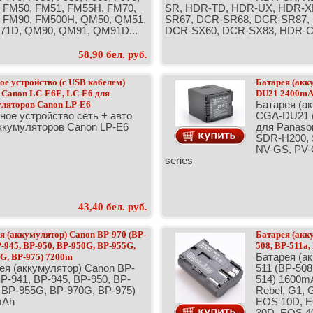
 FM50, FM51, FM55H, FM70,
SR, HDR-TD, HDR-UX, HDR-X
 FM90, FM500H, QM50, QM51,
SR67, DCR-SR68, DCR-SR87,
1D, QM90, QM91, QM91D...
DCR-SX60, DCR-SX83, HDR-CX
58,90 бел. руб.
ое устройство (с USB кабелем)
Батарея (акк
 Canon LC-E6E, LC-E6 для
DU21 2400mA
ляторов Canon LP-E6
Батарея (ак
ное устройство сеть + авто
CGA-DU21 
ккумуляторов Canon LP-E6
для Panaso
SDR-H200, 
NV-GS, PV
series
43,40 бел. руб.
я (аккумулятор) Canon BP-970 (BP-
Батарея (акк
P-945, BP-950, BP-950G, BP-955G,
508, BP-511a,
G, BP-975) 7200m
Батарея (а
ея (аккумулятор) Canon BP-
511 (BP-508
BP-941, BP-945, BP-950, BP-
514) 1600mA
 BP-955G, BP-970G, BP-975)
Rebel, G1, 
mAh
EOS 10D, E