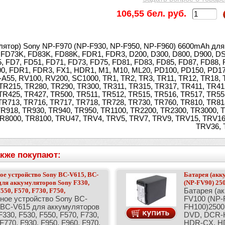
106,55 бел. руб.
лятор) Sony NP-F970 (NP-F930, NP-F950, NP-F960) 6600mAh для
 FD73K, FD83K, FD88K, FDR1, FDR3, D200, D300, D800, D900, DS
 FD7, FD51, FD71, FD73, FD75, FD81, FD83, FD85, FD87, FD88, 
0, FDR1, FDR3, FX1, HDR1, M1, M10, ML20, PD100, PD150, PD17
A55, RV100, RV200, SC1000, TR1, TR2, TR3, TR11, TR12, TR18, 
TR215, TR280, TR290, TR300, TR311, TR315, TR317, TR411, TR41
TR425, TR427, TR500, TR511, TR512, TR515, TR516, TR517, TR55
TR713, TR716, TR717, TR718, TR728, TR730, TR760, TR810, TR81
TR918, TR930, TR940, TR950, TR1100, TR2200, TR2300, TR3000, 
TR8000, TR8100, TRU47, TRV4, TRV5, TRV7, TRV9, TRV15, TRV16
TRV36, 
кже покупают:
ое устройство Sony BC-V615, BC-
Батарея (акк
ля аккумуляторов Sony F330,
(NP-FV90) 2
550, F570, F730, F750,
Батарея (а
ное устройство Sony BC-
FV100 (NP-
 BC-V615 для аккумуляторов
FH100)2500
330, F530, F550, F570, F730,
DVD, DCR-
F770, F930, F950, F960, F970,
HDR-CX, H