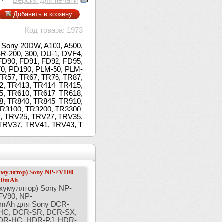
Версия для печати
Добавить в корзину
Код товара: 1973
 Sony 20DW, A100, A500,
R-200, 300, DU-1, DVF4,
FD90, FD91, FD92, FD95,
0, PD190, PLM-50, PLM-
TR57, TR67, TR76, TR87,
2, TR413, TR414, TR415,
5, TR610, TR617, TR618,
8, TR840, TR845, TR910,
TR3100, TR3200, TR3300,
, TRV25, TRV27, TRV35,
TRV37, TRV41, TRV43, T
умулятор) Sony NP-FV100
500mAh
ккумулятор) Sony NP-
FV90, NP-
mAh для Sony DCR-
HC, DCR-SR, DCR-SX,
DR-HC, HDR-PJ, HDR-