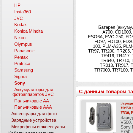
HP
Insta360
JVC
Kodak
Батарея (аккуму
Konica Minolta
A700, CD1000,
ESO6A, EVO-250, FD5,
Nikon
FD97, FD100, FD20
Olympus
100, PLM-A35, PLM-
Panasonic
TR97, TR200, TR205, 
TR416, TR417, 
Pentax
TR640, TR710, 
Praktica
TR913, TR917, 
TR7000, TR7100, 
Samsung
Sigma
Sony
Аккумуляторы для
С данным товаром та
фотоаппаратов JVC
Пальчиковые АА
Зарядн
Пальчиковые ААА
VM50 д
F530, F
Аксессуары для фото
Заряд
Зарядные устройства
V500,
Микрофоны и аксессуары
Sony F
F750, 