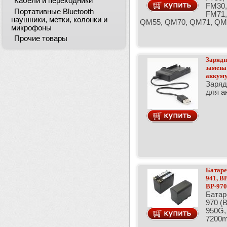
Кабели и переходники
FM30,
Портативные Bluetooth
FM71,
наушники, метки, колонки и
QM55, QM70, QM71, QM7
микрофоны
Прочие товары
Зарядн
замена
аккуму
Заряд
для а
Батаре
941, B
BP-970
Батар
970 (
950G,
7200