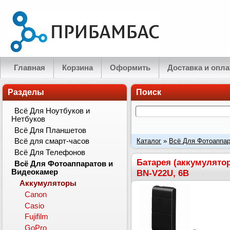
Главная
Корзина
Оформить
Доставка и опла
Разделы
Поиск
Всё Для Ноутбуков и
Нетбуков
Всё Для Планшетов
Каталог
»
Всё Для Фотоаппар
Всё для смарт-часов
Всё Для Телефонов
BN-V12U, BN-V14U, BN-V15U,
Батарея (аккумулятор
Всё Для Фотоаппаратов и
BN-V22U, 6B
Видеокамер
Аккумуляторы
Canon
Casio
Fujifilm
GoPro