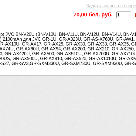
Задать вопрос о товаре
70,00 бел. руб.
ор) JVC BN-V20U (BN-V10U, BN-V11U, BN-V12U, BN-V14U, BN-V
3) 2100mAh для JVC GR-1U, GR-A323U, GR-AS-X760U, GR-AW1,
R-AX10U, GR-AX17, GR-AX25, GR-AX30, GR-AX33, GR-AX35, G
AX74U, GR-AX90U, GR-AX94, GR-AX200, GR-AX210, GR-AX250,
0, GR-AX420U, GR-AX500, GR-AX510U, GR-AX700U, GR-AX710U
0US, GR-AX900U, GR-AX910, GR-AX920, GR-AX1010U, GR-AX
-S27, GR-SV3,GR-SXM330U, GR-SXM730U, GR-SXM930U, GR-SZ