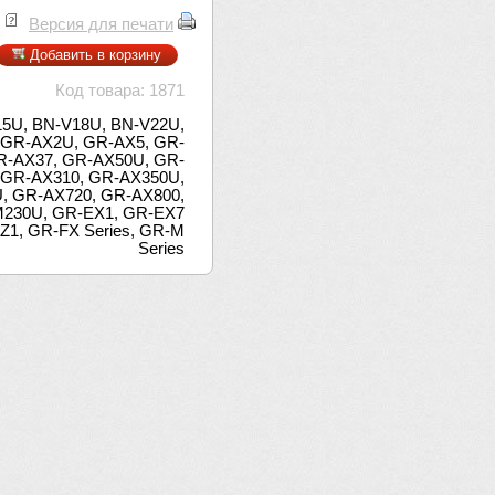
Версия для печати
Добавить в корзину
Код товара: 1871
15U, BN-V18U, BN-V22U,
 GR-AX2U, GR-AX5, GR-
R-AX37, GR-AX50U, GR-
 GR-AX310, GR-AX350U,
, GR-AX720, GR-AX800,
M230U, GR-EX1, GR-EX7
1, GR-FX Series, GR-M
Series