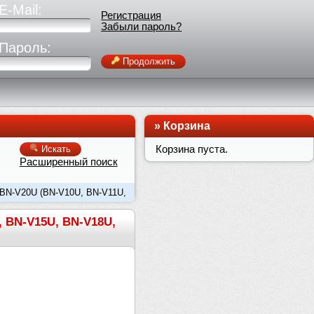
E-Mail:
Регистрация
Забыли пароль?
Пароль:
Продолжить
»
Корзина
Корзина пуста.
Искать
Расширенный поиск
 BN-V20U (BN-V10U, BN-V11U,
, BN-V15U, BN-V18U,