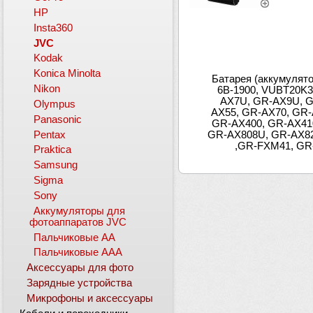
HP
Insta360
JVC
Kodak
Konica Minolta
Батарея (аккумулят
Nikon
6B-1900, VUBT20K
AX7U, GR-AX9U, G
Olympus
AX55, GR-AX70, GR-
Panasonic
GR-AX400, GR-AX41
Pentax
GR-AX808U, GR-AX82
,GR-FXM41, GR
Praktica
Samsung
Sigma
Sony
Аккумуляторы для
фотоаппаратов JVC
Пальчиковые АА
Пальчиковые ААА
Аксессуары для фото
Зарядные устройства
Микрофоны и аксессуары