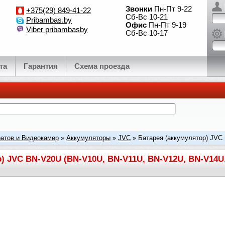
Звонки
Пн-Пт 9-22
+375(29) 849-41-22
Сб-Вс 10-21
Pribambas.by
Офис
Пн-Пт 9-19
Viber pribambasby
Сб-Вс 10-17
та
Гарантия
Схема проезда
атов и Видеокамер
»
Аккумуляторы
»
JVC
» Батарея (аккумулятор) JVC
 BN-V18U, BN-V22U, 6B
) JVC BN-V20U (BN-V10U, BN-V11U, BN-V12U, BN-V14U