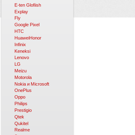
E-ten Glofiish
Explay
Fly
Google Pixel
HTC
HuaweiHonor
Infinix
Keneksi
Lenovo
LG
Meizu
Motorola
Nokia и Microsoft
OnePlus
Oppo
Philips
Prestigio
Qtek
Qukitel
Realme