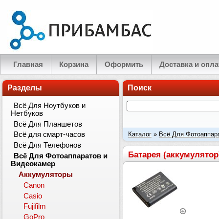
Главная
Корзина
Оформить
Доставка и опла
Разделы
Поиск
Всё Для Ноутбуков и
Нетбуков
Всё Для Планшетов
Каталог
»
Всё Для Фотоаппар
Всё для смарт-часов
Всё Для Телефонов
900mAh
Батарея (аккумулятор)
Всё Для Фотоаппаратов и
Видеокамер
Аккумуляторы
Canon
Casio
Fujifilm
GoPro