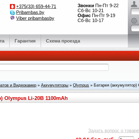
Звонки
Пн-Пт 9-22
+375(33) 659-44-71
Сб-Вс 10-21
Pribambas.by
Офис
Пн-Пт 9-19
Viber pribambasby
Сб-Вс 10-17
та
Гарантия
Схема проезда
атов и Видеокамер
»
Аккумуляторы
»
Olympus
» Батарея (аккумулятор)
р) Olympus Li-20B 1100mAh
Задать вопрос о товаре