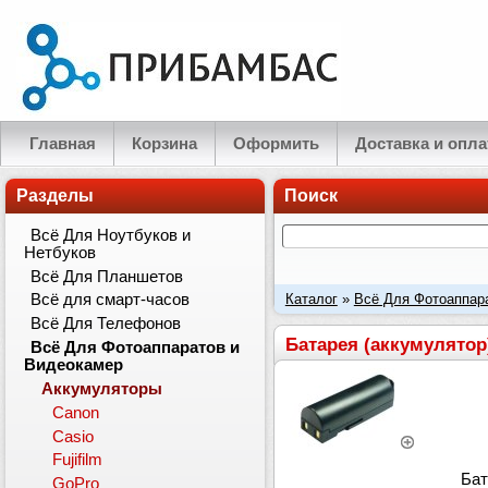
Главная
Корзина
Оформить
Доставка и опла
Разделы
Поиск
Всё Для Ноутбуков и
Нетбуков
Всё Для Планшетов
Каталог
»
Всё Для Фотоаппар
Всё для смарт-часов
Всё Для Телефонов
660mAh
Батарея (аккумулятор
Всё Для Фотоаппаратов и
Видеокамер
Аккумуляторы
Canon
Casio
Fujifilm
Бат
GoPro