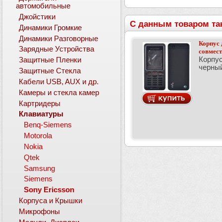
автомобильные
Джойстики
С данным товаром та
Динамики Громкие
Динамики Разговорные
Корпус 
Зарядные Устройства
совмес
Корпус
Защитные Пленки
черны
Защитные Стекла
Кабели USB, AUX и др.
Камеры и стекла камер
Картридеры
Клавиатуры
Benq-Siemens
Motorola
Nokia
Qtek
Samsung
Siemens
Sony Ericsson
Корпуса и Крышки
Микрофоны