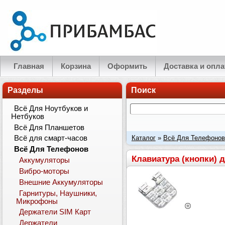
Главная
Корзина
Оформить
Доставка и опла
Разделы
Поиск
Всё Для Ноутбуков и
Нетбуков
Всё Для Планшетов
Каталог
»
Всё Для Телефонов
Всё для смарт-часов
Всё Для Телефонов
совместимый
Клавиатура (кнопки) 
Аккумуляторы
Вибро-моторы
Внешние Аккумуляторы
Гарнитуры, Наушники,
Микрофоны
Держатели SIM Карт
Держатели