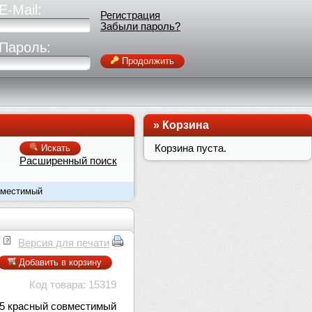
E-Mail:
Регистрация
Забыли пароль?
Пароль:
Продолжить
»
Корзина
Корзина пуста.
Искать
Расширенный поиск
овместимый
Версия для печати
Добавить в корзину
Код товара: 15319
75 красный совместимый