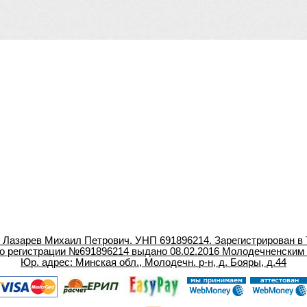
азарев Михаил Петрович. УНП 691896214. Зарегистрирован в 
о регистрации №691896214 выдано 08.02.2016 Молодечненским
Юр. адрес: Минская обл., Молодечн. р-н, д. Бояры, д.44