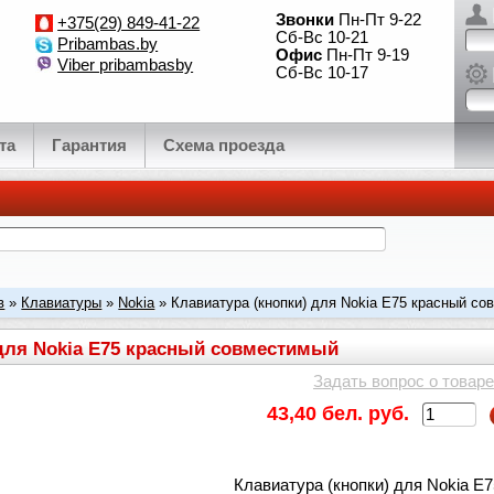
Звонки
Пн-Пт 9-22
+375(29) 849-41-22
Сб-Вс 10-21
Pribambas.by
Офис
Пн-Пт 9-19
Viber pribambasby
Сб-Вс 10-17
та
Гарантия
Схема проезда
в
»
Клавиатуры
»
Nokia
» Клавиатура (кнопки) для Nokia E75 красный с
 для Nokia E75 красный совместимый
Задать вопрос о товаре
43,40 бел. руб.
Клавиатура (кнопки) для Nokia E