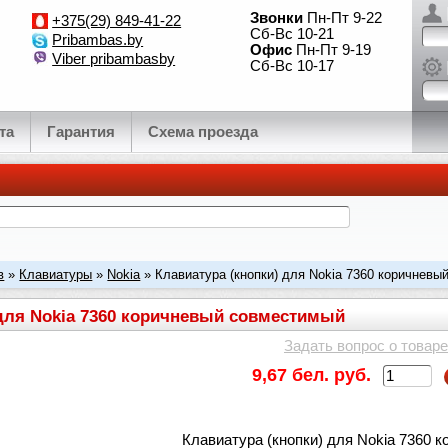
Звонки
Пн-Пт 9-22
+375(29) 849-41-22
Сб-Вс 10-21
Pribambas.by
Офис
Пн-Пт 9-19
Viber pribambasby
Сб-Вс 10-17
та
Гарантия
Схема проезда
в
»
Клавиатуры
»
Nokia
» Клавиатура (кнопки) для Nokia 7360 коричнев
 для Nokia 7360 коричневый совместимый
Задать вопрос о товаре
9,67 бел. руб.
Клавиатура (кнопки) для Nokia 7360 