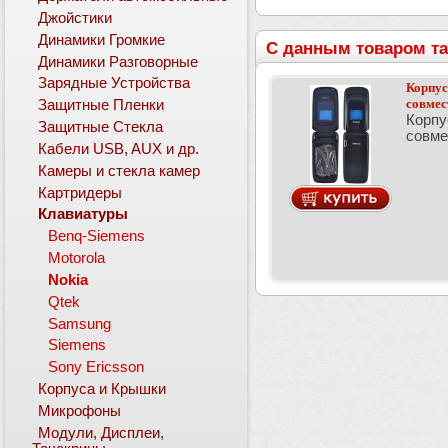
Джойстики
Динамики Громкие
С данным товаром та
Динамики Разговорные
Зарядные Устройства
Корпус
совме
Защитные Пленки
Корпу
Защитные Стекла
совм
Кабели USB, AUX и др.
Камеры и стекла камер
Картридеры
Клавиатуры
Benq-Siemens
Motorola
Nokia
Qtek
Samsung
Siemens
Sony Ericsson
Корпуса и Крышки
Микрофоны
Модули, Дисплеи,