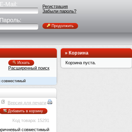
E-Mail:
Регистрация
Забыли пароль?
Пароль:
Продолжить
»
Корзина
Корзина пуста.
Искать
Расширенный поиск
ый совместимый
Версия для печати
Добавить в корзину
Код товара: 15291
коричневый совместимый