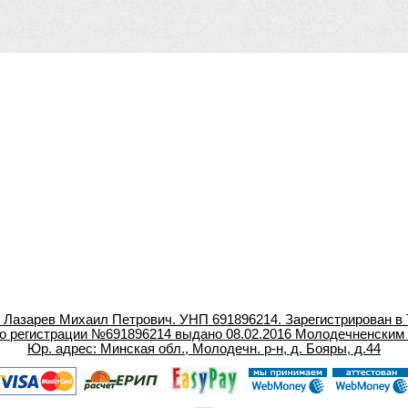
азарев Михаил Петрович. УНП 691896214. Зарегистрирован в 
о регистрации №691896214 выдано 08.02.2016 Молодечненским
Юр. адрес: Минская обл., Молодечн. р-н, д. Бояры, д.44