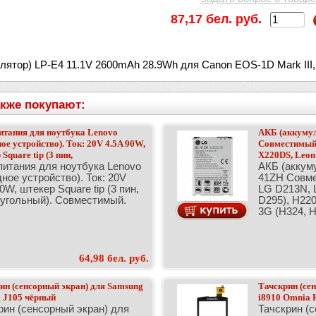
87,17 бел. руб.
лятор) LP-E4 11.1V 2600mAh 28.9Wh для Canon EOS-1D Mark III, 1
кже покупают:
итания для ноутбука Lenovo
АКБ (аккумул
ное устройство). Ток: 20V 4.5A 90W,
Совместимый
Square tip (3 пин,
X220DS, Leon
питания для ноутбука Lenovo
АКБ (аккуму
дное устройство). Ток: 20V
41ZH Совм
0W, штекер Square tip (3 пин,
LG D213N, L
угольный). Совместимый.
D295), H220
3G (H324, H
64,98 бел. руб.
ин (сенсорный экран) для Samsung
Тачскрин (се
i J105 чёрный
i8910 Omnia 
рин (сенсорный экран) для
Тачскрин (с