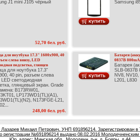
ng J1 mini J105 чёрный
Samsung i8
52,70 бел. руб.
а для ноутбука 17.3" 1600x900, 40
Батарея (акк
азъем слева внизу, LED
0837B 800mA
иодная подсветка, глянцев
Батарея (а
ца для ноутбука 17.3"
SLB-0837B 
900, 40 pin, разъем слева
NV8, NV10, 
, LED светодиодная
L201, L830
етка, глянцевый экран. Grade
Замена: B173RW01,
3KT01, LP173WD1(TL)(A1),
73WD1(TL)(N2), N173FGE-L21,
2...
248,00 бел. руб.
азарев Михаил Петрович. УНП 691896214. Зарегистрирован в 
о регистрации №691896214 выдано 08.02.2016 Молодечненским
Юр. адрес: Минская обл., Молодечн. р-н, д. Бояры, д.44