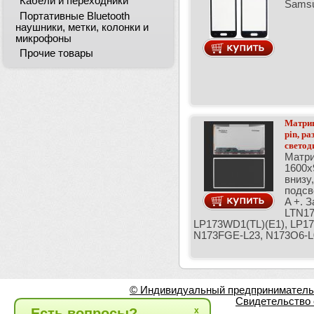
Кабели и переходники
Samsu
Портативные Bluetooth
наушники, метки, колонки и
микрофоны
Прочие товары
Матриц
pin, р
светод
Матри
1600x
внизу
подсв
A +. 
LTN17
LP173WD1(TL)(E1), LP1
N173FGE-L23, N173O6-L0
© Индивидуальный предприниматель Л
Свидетельство 
Есть вопросы?
x