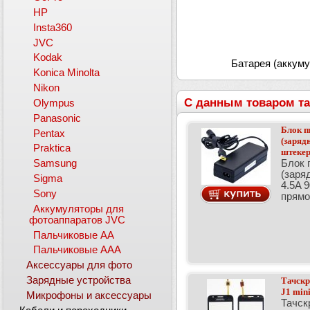
HP
Insta360
JVC
Kodak
Батарея (аккуму
Konica Minolta
Nikon
С данным товаром та
Olympus
Panasonic
Блок п
Pentax
(заряд
Praktica
штекер 
Блок 
Samsung
(заря
Sigma
4.5A 9
Sony
прямо
Аккумуляторы для
фотоаппаратов JVC
Пальчиковые АА
Пальчиковые ААА
Аксессуары для фото
Зарядные устройства
Тачскр
J1 min
Микрофоны и аксессуары
Тачск