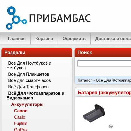
Главная
Корзина
Оформить
Доставка и опла
Разделы
Поиск
Всё Для Ноутбуков и
Нетбуков
Всё Для Планшетов
Каталог
»
Всё Для Фотоаппар
Всё для смарт-часов
Всё Для Телефонов
28.9Wh
Батарея (аккумулятор
Всё Для Фотоаппаратов и
Видеокамер
Аккумуляторы
Canon
Casio
Fujifilm
GoPro