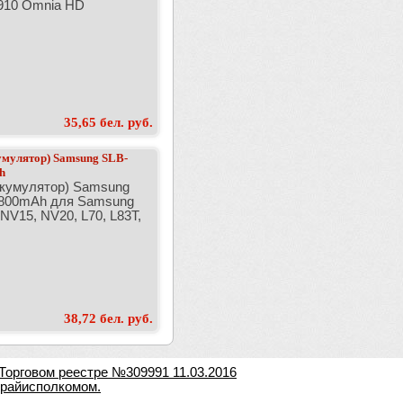
910 Omnia HD
35,65 бел. руб.
умулятор) Samsung SLB-
h
ккумулятор) Samsung
800mAh для Samsung
NV15, NV20, L70, L83T,
38,72 бел. руб.
Торговом реестре №309991 11.03.2016
 райисполкомом.