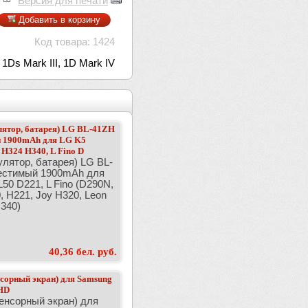
Версия для печати
Добавить в корзину
Код товара: 1424
Ds Mark III, 1D Mark IV
ятор, батарея) LG BL-41ZH
 1900mAh для LG K5
 H324 H340, L Fino D
лятор, батарея) LG BL-
естимый 1900mAh для
50 D221, L Fino (D290N,
, H221, Joy H320, Leon
340)
40,36 бел. руб.
нсорный экран) для Samsung
HD
енсорный экран) для