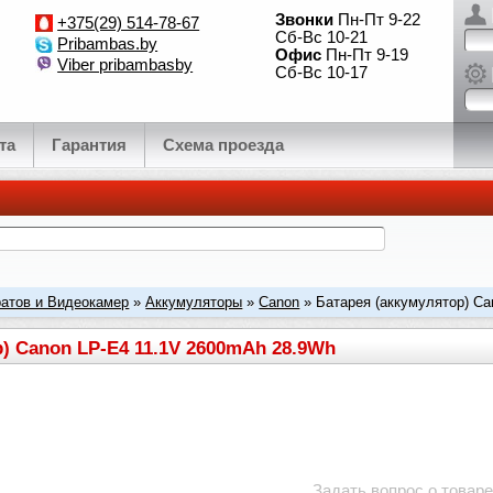
Звонки
Пн-Пт 9-22
+375(29) 514-78-67
Сб-Вс 10-21
Pribambas.by
Офис
Пн-Пт 9-19
Viber pribambasby
Сб-Вс 10-17
та
Гарантия
Схема проезда
атов и Видеокамер
»
Аккумуляторы
»
Canon
» Батарея (аккумулятор) Ca
) Canon LP-E4 11.1V 2600mAh 28.9Wh
Задать вопрос о товаре