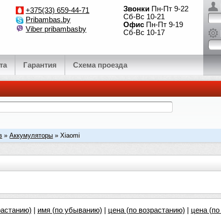
Звонки
Пн-Пт 9-22
+375(33) 659-44-71
Сб-Вс 10-21
Pribambas.by
Офис
Пн-Пт 9-19
Viber pribambasby
Сб-Вс 10-17
та
Гарантия
Схема проезда
в
»
Аккумуляторы
» Xiaomi
растанию)
|
имя (по убыванию)
|
цена (по возрастанию)
|
цена (п