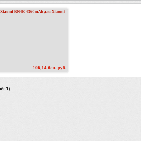
) Xiaomi BN4E 4360mAh для Xiaomi
106,14 бел. руб.
ий:
1
)