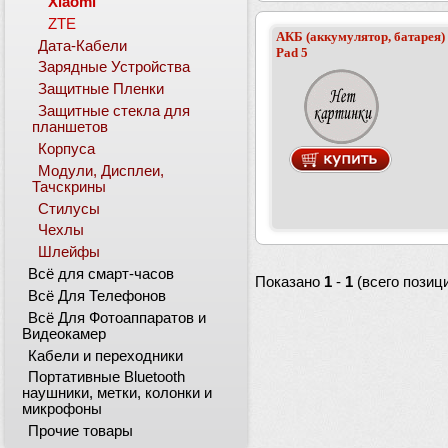
Xiaomi
ZTE
АКБ (аккумулятор, батарея
Дата-Кабели
Pad 5
Зарядные Устройства
Защитные Пленки
Защитные стекла для
планшетов
Корпуса
Модули, Дисплеи,
Тачскрины
Стилусы
Чехлы
Шлейфы
Всё для смарт-часов
Показано
1
-
1
(всего позиц
Всё Для Телефонов
Всё Для Фотоаппаратов и
Видеокамер
Кабели и переходники
Портативные Bluetooth
наушники, метки, колонки и
микрофоны
Прочие товары