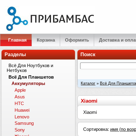
Главная
Корзина
Оформить
Доставка и опла
Разделы
Поиск
Всё Для Ноутбуков и
Нетбуков
Всё Для Планшетов
Каталог
»
Всё Для Планшето
Аккумуляторы
Apple
Asus
Xiaomi
HTC
Huawei
Xiaomi
Lenovo
Samsung
Сортировка:
имя (по воз
Sony